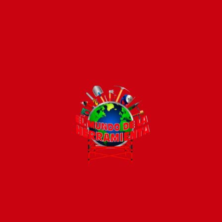
Todos los productos están sujetos a stock
Costos de envío
ENVÍOS EN CIUDAD DE MALDONADO:
Envío sin costo en