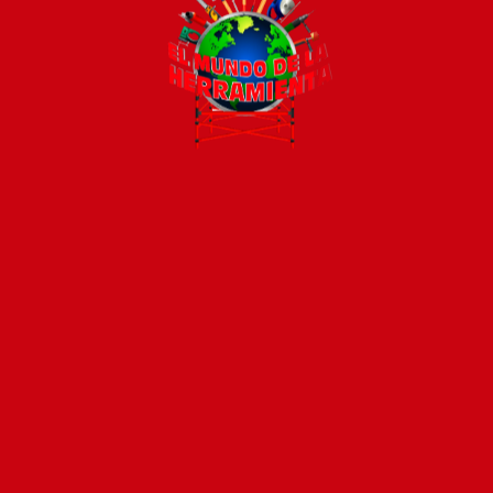
Todos los productos están sujetos a stock
Costos de envío
ENVÍOS EN CIUDAD DE MALDONADO:
Envío sin costo en