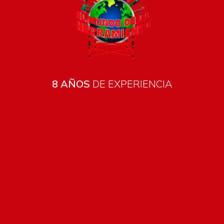
Estándar: $200.
Métodos de pago
8 AÑOS
DE EXPERIENCIA
térmico, niquelado negroEmbalado por percha de plástico
Soporte dedicado
Para ayudarte siempre que lo necesites.