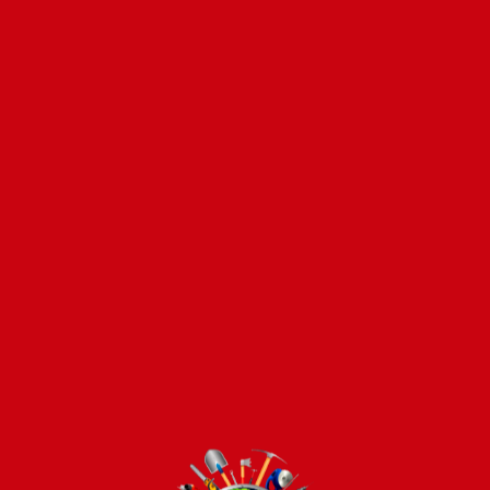
O en 12 cuotas sin inter
O 12 cuotas de
USD$ 0
Te faltan
Pago seguro e instá
Todos los productos 
Costos de envío
ENVÍOS EN CIUDAD 
$2000 | Tarifa Estándar:
ENVÍOS AL RESTO DE