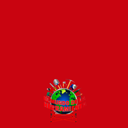
Pago seguro e instántaneo