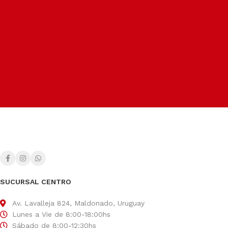
Seguros, rápidos y confiables.
Soporte dedicado
Para ayudarte siempre que lo necesites.
Métodos de pago
Facilitamos el pago según tu conveniencia.
SUCURSAL CENTRO
Av. Lavalleja 824, Maldonado, Uruguay
Lunes a Vie de 8:00-18:00hs
Sábado de 8:00-12:30hs