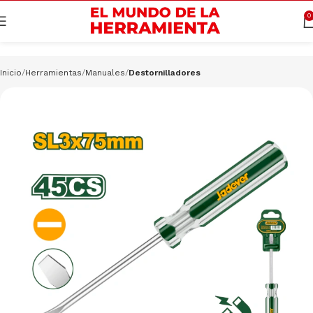
Cargando productos…
CONSULTAR
0
Inicio
Herramientas
Manuales
Destornilladores