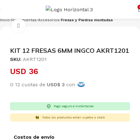
Cargando productos…
CONSULTAR
Inicio
Herramientas
Accesorios
Fresas y Piedras montadas
Clic para ampliar
KIT 12 FRESAS 6MM INGCO AKRT1201
SKU:
AKRT1201
USD
36
O 12 cuotas de
USD$ 3
con
Pago seguro e instántaneo
Todos los productos están sujetos a stock
Costos de envío