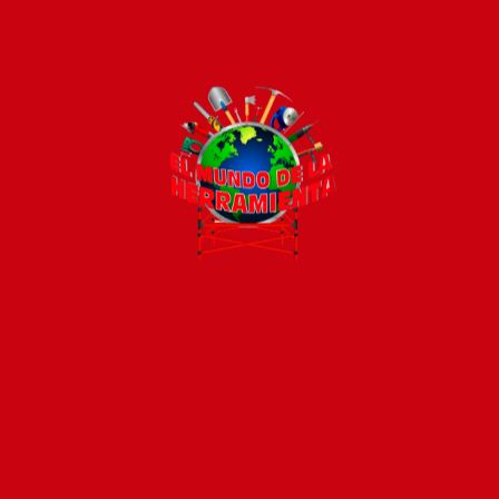
Todos los productos están sujetos a stock
Costos de envío
ENVÍOS EN CIUDAD DE MALDONADO:
Envío sin costo en
compras mayores a $2000 | Tarifa Estándar: $200.
ENVÍOS AL RESTO DEL PAÍS:
Envío sin costo en compras