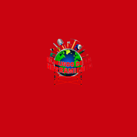
Todos los productos están sujetos a stock
Costos de envío
ENVÍOS EN CIUDAD DE MALDONADO:
Envío sin costo en
compras mayores a $2000 | Tarifa Estándar: $200.