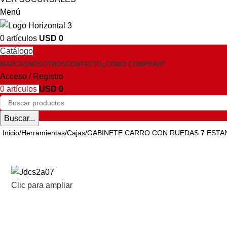
Menú
0
artículos
USD
0
Catálogo
MARCAS
NOSOTROS
CONTACTO
¿CÓMO COMPRAR?
Acceso / Registro
0
artículos
USD
0
Buscar...
Inicio
Herramientas
Cajas
GABINETE CARRO CON RUEDAS 7 ESTA
Clic para ampliar