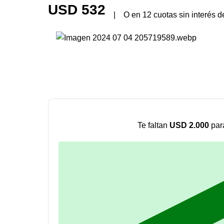
USD
532
|
O en 12 cuotas sin interés 
Te faltan
USD
2.000
para