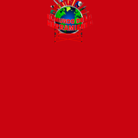
Todos los productos están sujetos a stock
Costos de envío
ENVÍOS EN CIUDAD DE MALDONADO:
Envío sin costo en