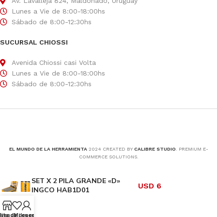
Av. Lavalleja 824, Maldonado, Uruguay
Lunes a Vie de 8:00-18:00hs
Sábado de 8:00-12:30hs
SUCURSAL CHIOSSI
Avenida Chiossi casi Volta
Lunes a Vie de 8:00-18:00hs
Sábado de 8:00-12:30hs
EL MUNDO DE LA HERRAMIENTA
2024 CREATED BY
CALIBRE STUDIO
. PREMIUM E-
COMMERCE SOLUTIONS.
SET X 2 PILA GRANDE «D»
USD
6
INGCO HAB1D01
ista de deseos
Tienda
Mi cuenta