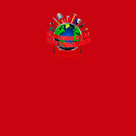
Todos los productos están sujetos a stock
Costos de envío
ENVÍOS EN CIUDAD DE MALDONADO:
Envío sin costo en