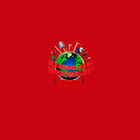
Pago seguro e instántaneo