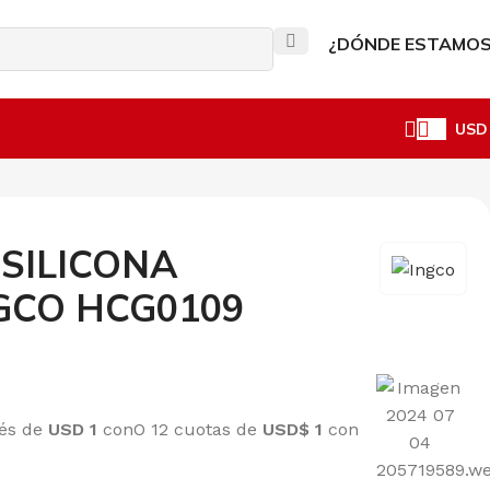
VIAR MENSAJE
¿DÓNDE ESTAMOS
USD
 SILICONA
NGCO HCG0109
rés de
USD 1
con
O 12 cuotas de
USD$ 1
con