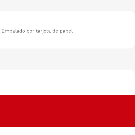
.Embalado por tarjeta de papel
Métodos de pago
Facilitamos el pago según tu conveniencia.