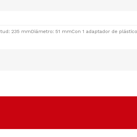
ngitud: 235 mmDiámetro: 51 mmCon 1 adaptador de plástico
Soporte dedicado
Para ayudarte siempre que lo necesites.