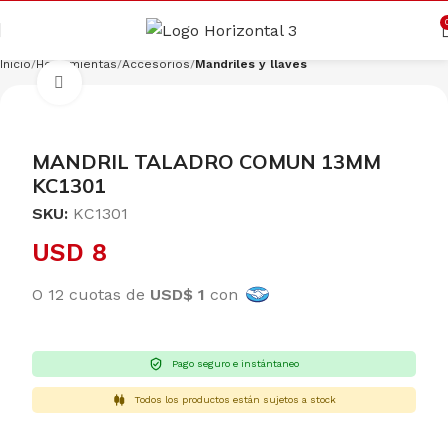
Cargando productos…
CONSULTAR
Inicio
Herramientas
Accesorios
Mandriles y llaves
Clic para ampliar
MANDRIL TALADRO COMUN 13MM
KC1301
SKU:
KC1301
USD
8
O 12 cuotas de
USD$ 1
con
Pago seguro e instántaneo
Todos los productos están sujetos a stock