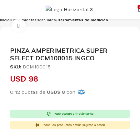
Cargando productos…
CONSULTAR
Inicio
Herramientas
Manuales
Herramientas de medición
Clic para ampliar
PINZA AMPERIMETRICA SUPER
SELECT DCM100015 INGCO
SKU:
DCM100015
USD
98
O 12 cuotas de
USD$ 8
con
Pago seguro e instántaneo
Todos los productos están sujetos a stock