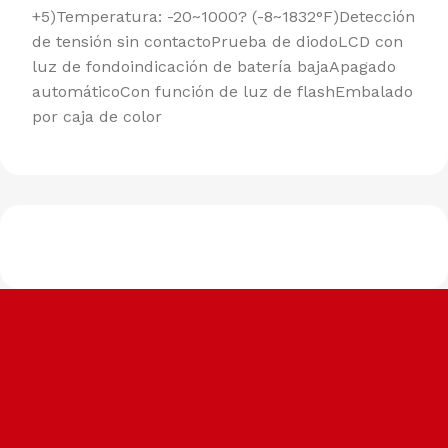
+5)Temperatura: -20~1000? (-8~1832°F)Detección
de tensión sin contactoPrueba de diodoLCD con
luz de fondoindicación de batería bajaApagado
automáticoCon función de luz de flashEmbalado
por caja de color
Envíos a todo el país
Seguros, rápidos y confiables.
Soporte dedicado
Para ayudarte siempre que lo necesites.