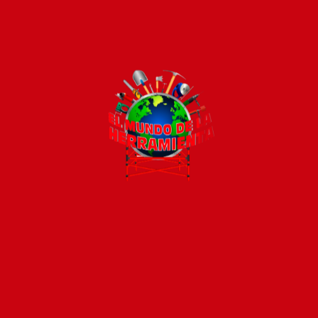
Pago seguro e instántaneo