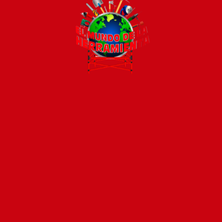
Todos los productos están sujetos a stock
Costos de envío
ENVÍOS EN CIUDAD DE MALDONADO:
Envío sin costo en