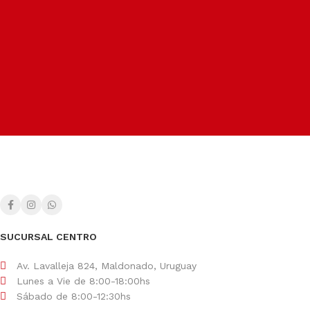
Seguros, rápidos y confiables.
Soporte dedicado
Para ayudarte siempre que lo necesites.
Métodos de pago
Facilitamos el pago según tu conveniencia.
SUCURSAL CENTRO
Av. Lavalleja 824, Maldonado, Uruguay
Lunes a Vie de 8:00-18:00hs
Sábado de 8:00-12:30hs