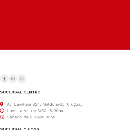
Soporte dedicado
Para ayudarte siempre que lo necesites.
Métodos de pago
Facilitamos el pago según tu conveniencia.
SUCURSAL CENTRO
Av. Lavalleja 824, Maldonado, Uruguay
Lunes a Vie de 8:00-18:00hs
Sábado de 8:00-12:30hs
SUCURSAL CHIOSSI