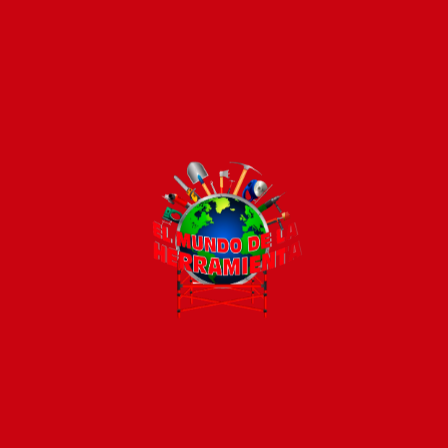
Pago seguro e instántaneo