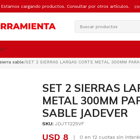
Estamos cargando productos. Consultar por otros artículos.
EN
ar?
sierra sable
SET 2 SIERRAS LARGAS CORTE METAL 300MM PARA
SET 2 SIERRAS L
METAL 300MM PA
SABLE JADEVER
SKU:
JDJT1225VF
USD
8
|
O en 12 cuotas sin inter