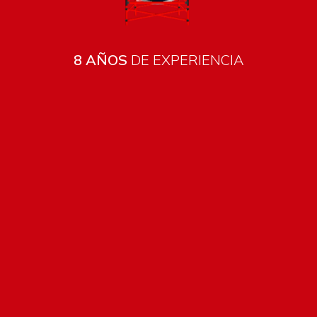
8 AÑOS
DE EXPERIENCIA
Todos los productos están sujetos a stock
Costos de envío
ENVÍOS EN CIUDAD DE MALDONADO:
Envío sin costo en
compras mayores a $2000 | Tarifa Estándar: $200.
ENVÍOS AL RESTO DEL PAÍS:
Envío sin costo en compras
mayores a $2000 | Tarifa Estándar: $200.
Métodos de pago