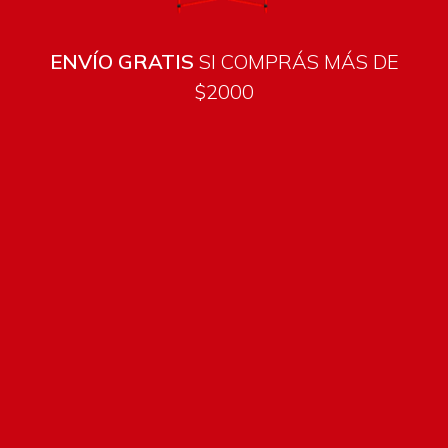
ENVÍO GRATIS
SI COMPRÁS MÁS DE
$2000
Todos los productos están sujetos a stock
Costos de envío
ENVÍOS EN CIUDAD DE MALDONADO:
Envío sin costo en
compras mayores a $2000 | Tarifa Estándar: $200.