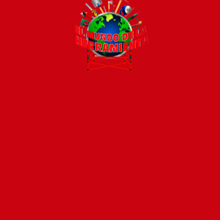
Todos los productos están sujetos a stock
Costos de envío
ENVÍOS EN CIUDAD DE MALDONADO:
Envío sin costo en
compras mayores a $2000 | Tarifa Estándar: $200.
ENVÍOS AL RESTO DEL PAÍS:
Envío sin costo en compras