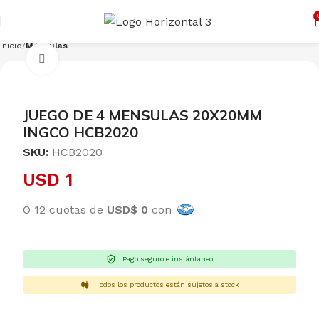
Cargando productos…
CONSULTAR
Inicio
Ménsulas
Clic para ampliar
JUEGO DE 4 MENSULAS 20X20MM
INGCO HCB2020
SKU:
HCB2020
USD
1
O 12 cuotas de
USD$ 0
con
Pago seguro e instántaneo
Todos los productos están sujetos a stock