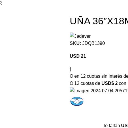
R
UÑA 36″X1
SKU:
JDQB1390
USD
21
|
O en 12 cuotas sin interés d
O 12 cuotas de
USD$ 2
con
Te faltan
US