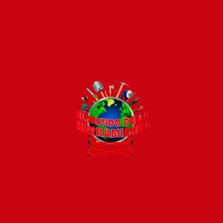
Pago seguro e instántaneo