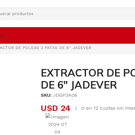
Estamos cargando productos. Consultar por otros artículos.
EN
ar?
ACTOR DE POLEAS 3 PATAS DE 6″ JADEVER
EXTRACTOR DE PO
DE 6″ JADEVER
SKU:
JDGP3A06
USD
24
|
O en 12 cuotas sin int