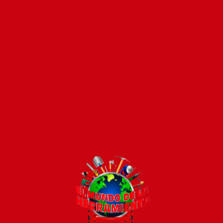
Pago seguro e instántaneo