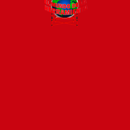
Todos los productos están sujetos a stock
Costos de envío
ENVÍOS EN CIUDAD DE MALDONADO:
Envío sin costo en
compras mayores a $2000 | Tarifa Estándar: $200.
ENVÍOS AL RESTO DEL PAÍS:
Envío sin costo en compras