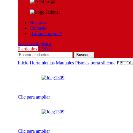
Nosotros
Contacto
¿Cómo comprar?
Acceso / Registro
0
artículos
USD
0
Buscar...
Inicio
Herramientas
Manuales
Pistolas porta silicona
PISTO
Clic para ampliar
Clic para ampliar