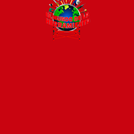
Todos los productos están sujetos a stock
Costos de envío
ENVÍOS EN CIUDAD DE MALDONADO:
Envío sin costo en
compras mayores a $2000 | Tarifa Estándar: $200.